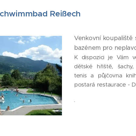
 Schwimmbad Reißech
Venkovní koupaliště
bazénem pro neplav
K dispozici je Vám v
dětské hřiště, šachy, 
tenis a půjčovna kni
postará restaurace - D
.