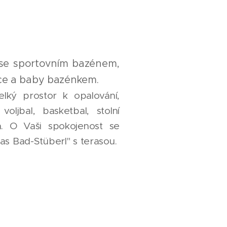
 se sportovním bazénem,
ce a baby bazénkem.
elký prostor k opalování,
voljbal, basketbal, stolní
h. O Vaši spokojenost se
as Bad-Stüberl" s terasou.