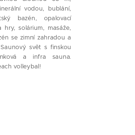
nerální vodou, bublání,
tský bazén, opalovací
a hry, solárium, masáže,
azén se zimní zahradou a
Saunový svět s finskou
inková a infra sauna.
each volleybal!