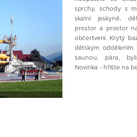
sprchy, schody s mi
skalní jeskyně, dě
prostor a prostor n
občertvení. Krytý b
dětským oddělením. 
saunou, pára, byl
Novinka - hřište na b