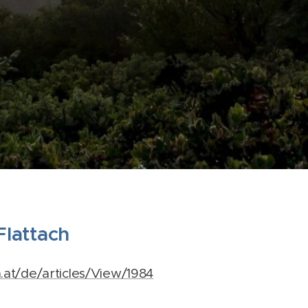
Flattach
h.at/de/articles/View/1984