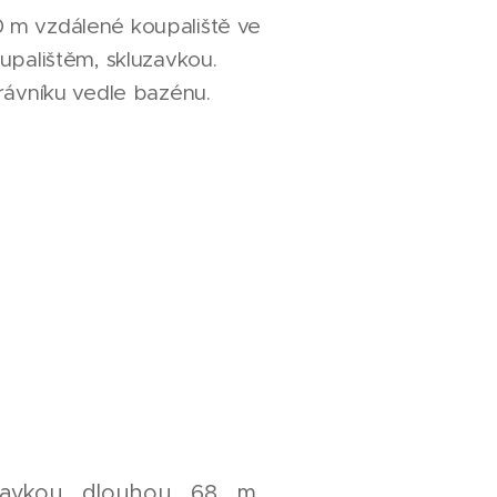
 m vzdálené koupaliště ve
upalištěm, skluzavkou.
rávníku vedle bazénu.
uzavkou dlouhou 68 m,