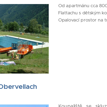
Od apartmánu cca 800
Flattachu s dětským ko
Opalovací prostor na t
 Obervellach
Koupaliště se skl