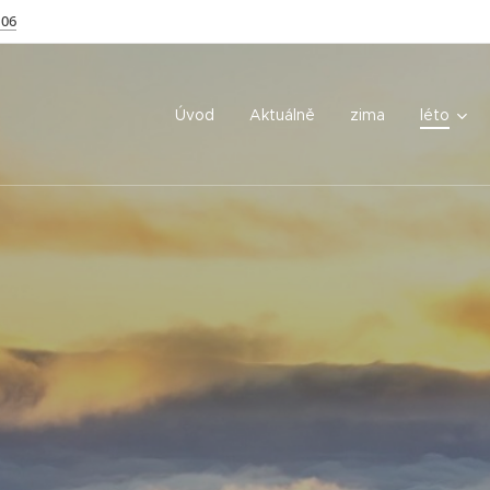
106
Úvod
Aktuálně
zima
léto